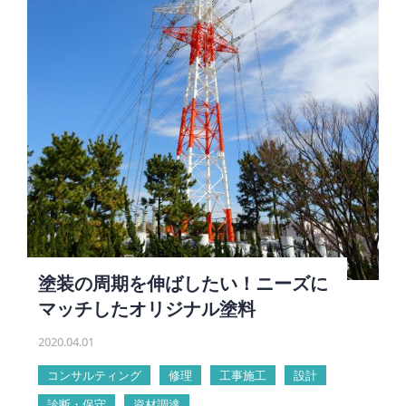
塗装の周期を伸ばしたい！ニーズに
マッチしたオリジナル塗料
2020.04.01
コンサルティング
修理
工事施工
設計
診断・保守
資材調達