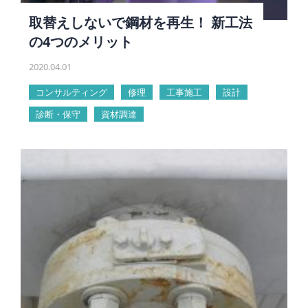
取替えしないで鋼材を再生！ 新工法
の4つのメリット
2020.04.01
コンサルティング
修理
工事施工
設計
診断・保守
資材調達