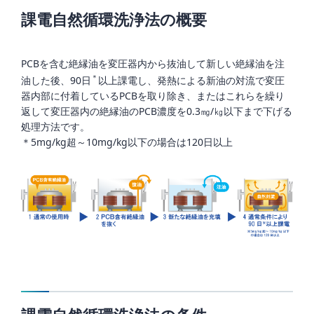
課電自然循環洗浄法の概要
PCBを含む絶縁油を変圧器内から抜油して新しい絶縁油を注
＊
油した後、90日
以上課電し、発熱による新油の対流で変圧
器内部に付着しているPCBを取り除き、またはこれらを繰り
返して変圧器内の絶縁油のPCB濃度を0.3㎎/㎏以下まで下げる
処理方法です。
＊5mg/kg超～10mg/kg以下の場合は120日以上