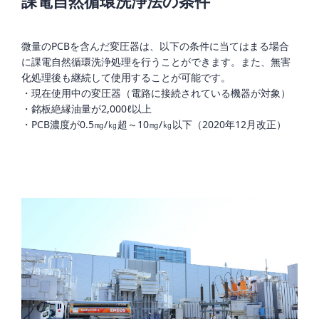
課電自然循環洗浄法の条件
微量のPCBを含んだ変圧器は、以下の条件に当てはまる場合
に課電自然循環洗浄処理を行うことができます。また、無害
化処理後も継続して使用することが可能です。
・現在使用中の変圧器（電路に接続されている機器が対象）
・銘板絶縁油量が2,000ℓ以上
・PCB濃度が0.5㎎/㎏超～10㎎/㎏以下（2020年12月改正）