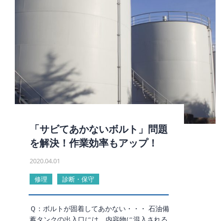
「サビてあかないボルト」問題
を解決！作業効率もアップ！
2020.04.01
修理
診断・保守
Ｑ：ボルトが固着してあかない・・・ 石油備
蓄タンクの出入口には、内容物に混入される