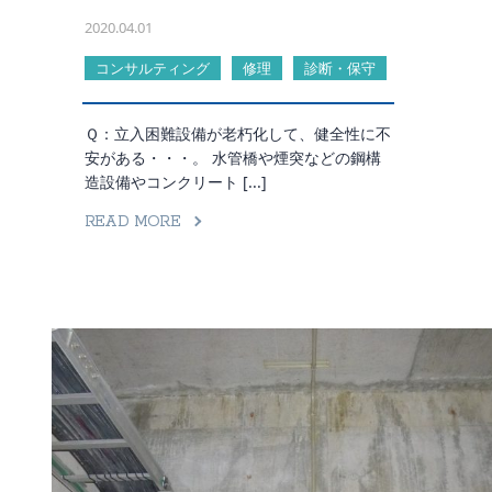
2020.04.01
コンサルティング
修理
診断・保守
Ｑ：立入困難設備が老朽化して、健全性に不
安がある・・・。 水管橋や煙突などの鋼構
造設備やコンクリート [...]
READ MORE