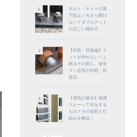
ボルト・ナットの落
下防止／今さら聞け
ない？ダブルナット
の正しい締め方
【対処・対策編】ナ
ットが外れない！と
困るその前に。保全
マン必見の対処・対
策法
【電気の基本】保護
リレーって何をする
もの？その役割と仕
組みを解説！