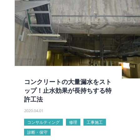
コンクリートの大量漏水をスト
ップ！止水効果が長持ちする特
許工法
2020.04.01
コンサルティング
修理
工事施工
診断・保守