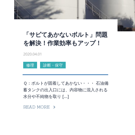
「サビてあかないボルト」問題
を解決！作業効率もアップ！
2020.04.01
修理
診断・保守
Ｑ：ボルトが固着してあかない・・・ 石油備
蓄タンクの出入口には、内容物に混入される
水分や不純物を取り [...]
READ MORE