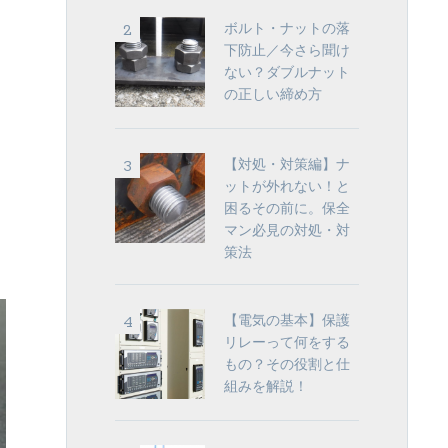
ボルト・ナットの落
下防止／今さら聞け
ない？ダブルナット
の正しい締め方
【対処・対策編】ナ
ットが外れない！と
困るその前に。保全
マン必見の対処・対
策法
【電気の基本】保護
リレーって何をする
もの？その役割と仕
組みを解説！