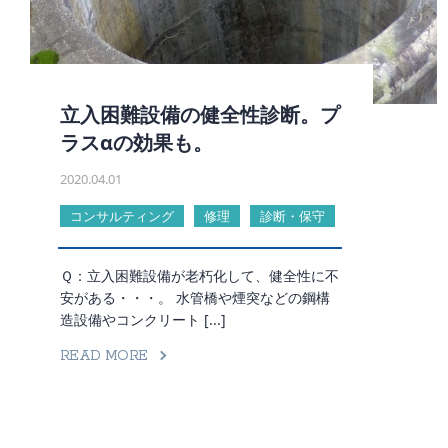
立入困難設備の健全性診断。プ
ラスαの効果も。
2020.04.01
コンサルティング
修理
診断・保守
Ｑ：立入困難設備が老朽化して、健全性に不
安がある・・・。 水管橋や煙突などの鋼構
造設備やコンクリート [...]
READ MORE