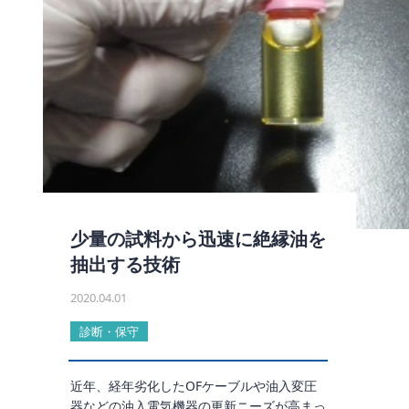
少量の試料から迅速に絶縁油を
抽出する技術
2020.04.01
診断・保守
近年、経年劣化したOFケーブルや油入変圧
器などの油入電気機器の更新ニーズが高まっ